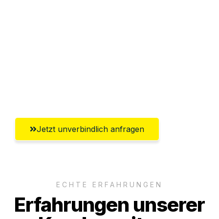
Abwicklung innerhalb von 24 Stunden
Versichert bis zu 7.500€
Ggf. komplette Zollabwicklung inklusive
Umfassender Kundensupport aus
Saarbrücken
Jetzt unverbindlich anfragen
ECHTE ERFAHRUNGEN
Erfahrungen unserer