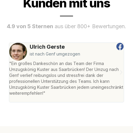
Kunden mit uns
4.9 von 5 Sternen
aus über 800+ Bewertungen.
Ulrich Gerste
ist nach Genf umgezogen
"Ein großes Dankeschön an das Team der Firma
"Di
Umzugskönig Kuster aus Saarbrücken! Der Umzug nach
war
Genf verlief reibungslos und stressfrei dank der
Das 
professionellen Unterstützung des Teams. Ich kann
habe
Umzugskönig Kuster Saarbrücken jedem uneingeschränkt
an m
weiterempfehlen!"
groß