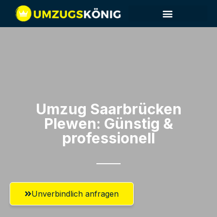
Umzug Saarbrücken​
Plewen: Günstig &
professionell​
Unverbindlich anfragen