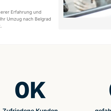
serer Erfahrung und
 Ihr Umzug nach Belgrad
.
0
K
Zufriedene Kunden
gefah