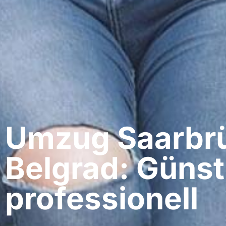
Umzug Saarbrü
Belgrad: Günst
professionell​