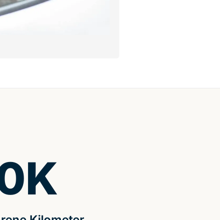
0
K
rene Kilometer