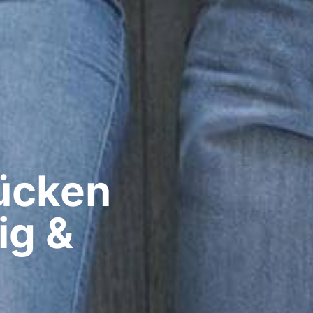
cken​
ig &