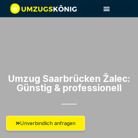
Umzug Saarbrücken​ Žalec:
Günstig & professionell​
Unverbindlich anfragen