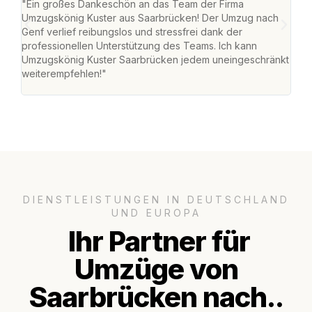
"Ein großes Dankeschön an das Team der Firma
"Di
Umzugskönig Kuster aus Saarbrücken! Der Umzug nach
war
Genf verlief reibungslos und stressfrei dank der
Das 
professionellen Unterstützung des Teams. Ich kann
habe
Umzugskönig Kuster Saarbrücken jedem uneingeschränkt
an m
weiterempfehlen!"
groß
DIENSTLEISTUNGEN IN DEUTSCHLAND
UND EUROPA
Ihr Partner für
Umzüge von
Saarbrücken nach..