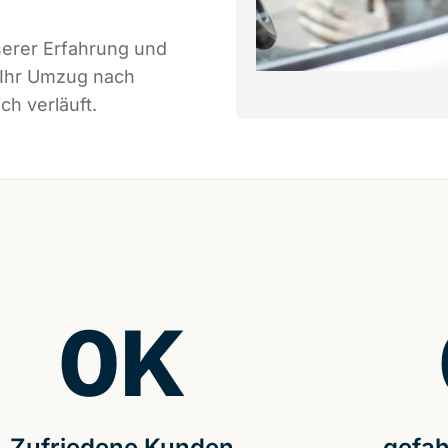
serer Erfahrung und
 Ihr Umzug nach
ch verläuft.
0
K
Zufriedene Kunden
gefah