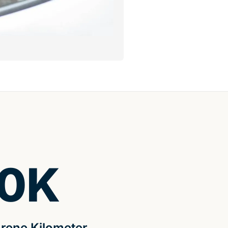
0
K
rene Kilometer