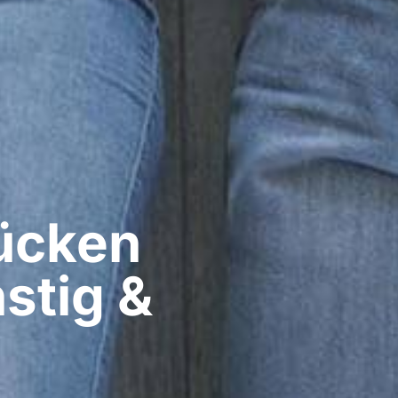
cken​
stig &