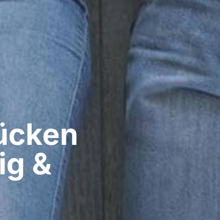
cken​
ig &