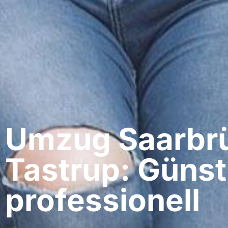
Umzug Saarbrü
Tastrup: Günst
professionell​