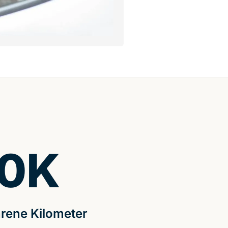
0
K
rene Kilometer