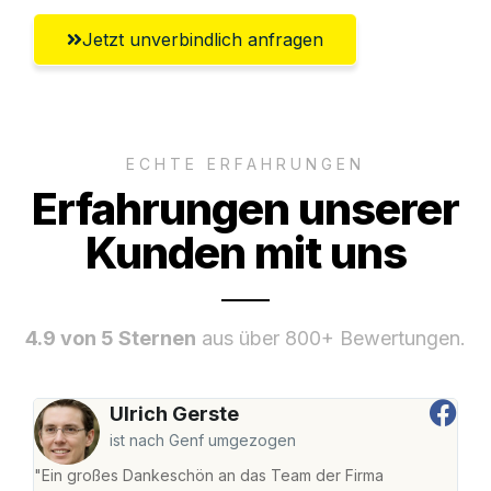
Jetzt unverbindlich anfragen
ECHTE ERFAHRUNGEN
Erfahrungen unserer
Kunden mit uns
4.9 von 5 Sternen
aus über 800+ Bewertungen.
Ulrich Gerste
ist nach Genf umgezogen
"Ein großes Dankeschön an das Team der Firma
"Di