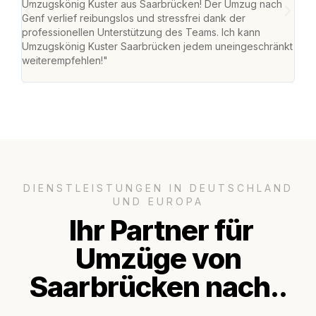
Umzugskönig Kuster aus Saarbrücken! Der Umzug nach
war
Genf verlief reibungslos und stressfrei dank der
Das 
professionellen Unterstützung des Teams. Ich kann
habe
Umzugskönig Kuster Saarbrücken jedem uneingeschränkt
an m
weiterempfehlen!"
groß
DIENSTLEISTUNGEN IN DEUTSCHLAND
UND EUROPA
Ihr Partner für
Umzüge von
Saarbrücken nach..