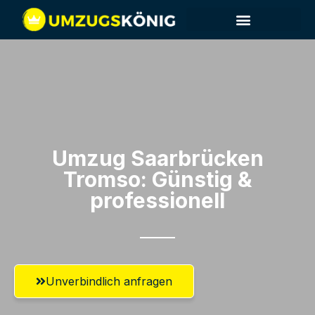
Umzug Saarbrücken​
Tromso: Günstig &
professionell​
Unverbindlich anfragen