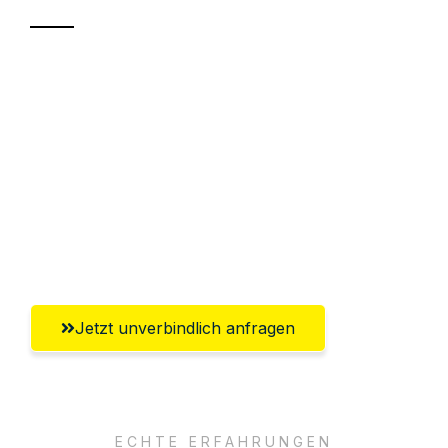
Sparen Sie bis zu 100€ bei Anfrage
Abwicklung innerhalb von 24 Stunden
Versichert bis zu 7.500€
Ggf. komplette Zollabwicklung inklusive
Umfassender Kundensupport aus
Saarbrücken
Jetzt unverbindlich anfragen
ECHTE ERFAHRUNGEN