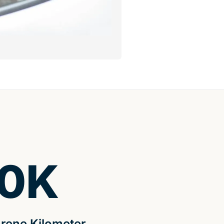
0
K
rene Kilometer