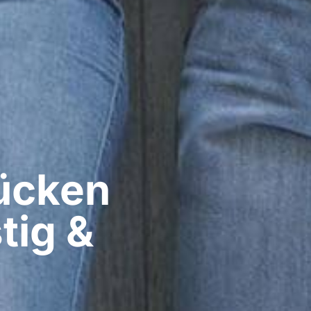
cken​
tig &