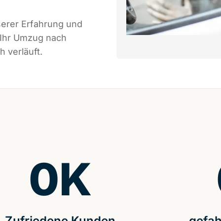
serer Erfahrung und
 Ihr Umzug nach
 verläuft.
0
K
Zufriedene Kunden
gefah