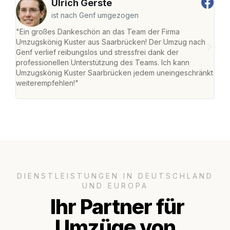
Ulrich Gerste
ist nach Genf umgezogen
"Ein großes Dankeschön an das Team der Firma
"Di
Umzugskönig Kuster aus Saarbrücken! Der Umzug nach
war
Genf verlief reibungslos und stressfrei dank der
Das 
professionellen Unterstützung des Teams. Ich kann
habe
Umzugskönig Kuster Saarbrücken jedem uneingeschränkt
an m
weiterempfehlen!"
groß
DIENSTLEISTUNGEN IN DEUTSCHLAND
UND EUROPA
Ihr Partner für
Umzüge von