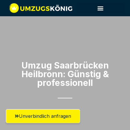
Umzug Saarbrücken​
Heilbronn: Günstig &
professionell​
Unverbindlich anfragen