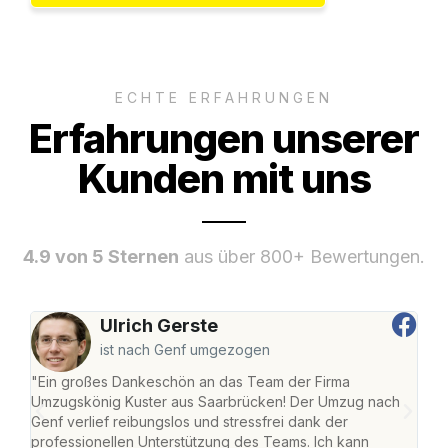
ECHTE ERFAHRUNGEN
Erfahrungen unserer
Kunden mit uns
4.9 von 5 Sternen
aus über 800+ Bewertungen.
Ulrich Gerste
ist nach Genf umgezogen
"Ein großes Dankeschön an das Team der Firma
"Di
Umzugskönig Kuster aus Saarbrücken! Der Umzug nach
war
Genf verlief reibungslos und stressfrei dank der
Das 
professionellen Unterstützung des Teams. Ich kann
habe