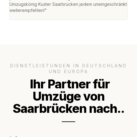
Umzugskönig Kuster Saarbrücken jedem uneingeschränkt
an m
weiterempfehlen!"
groß
DIENSTLEISTUNGEN IN DEUTSCHLAND
UND EUROPA
Ihr Partner für
Umzüge von
Saarbrücken nach..