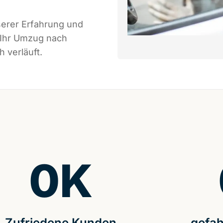
serer Erfahrung und
 Ihr Umzug nach
 verläuft.
0
K
Zufriedene Kunden
gefah