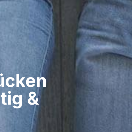
cken​
tig &