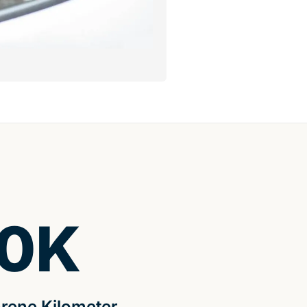
0
K
rene Kilometer