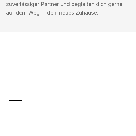
zuverlässiger Partner und begleiten dich gerne
auf dem Weg in dein neues Zuhause.
UMZUGSKÖNIG KUSTER SAARBRÜCKEN
Ihr Umzug oder
Transport
Sparen Sie bis zu 100€ bei Anfrage
Abwicklung innerhalb von 24 Stunden
Versichert bis zu 7.500€