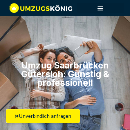
Umzug Saarbrücken​
Gütersloh: Günstig &
professionell​
Unverbindlich anfragen