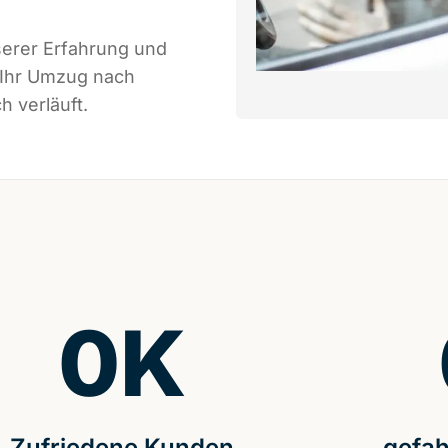
serer Erfahrung und
 Ihr Umzug nach
h verläuft.
0
K
Zufriedene Kunden
gefah