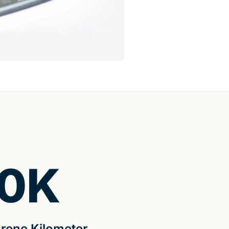
0
K
rene Kilometer