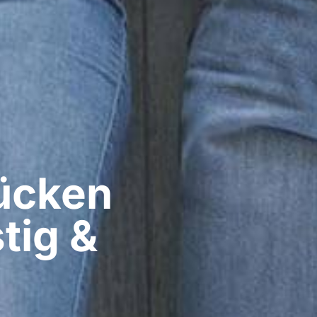
cken​
tig &