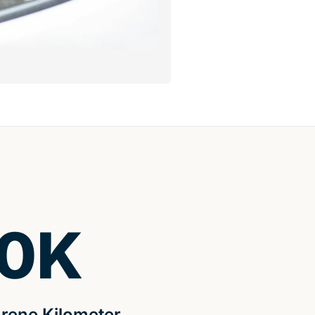
0
K
rene Kilometer