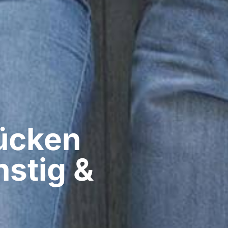
cken​
stig &