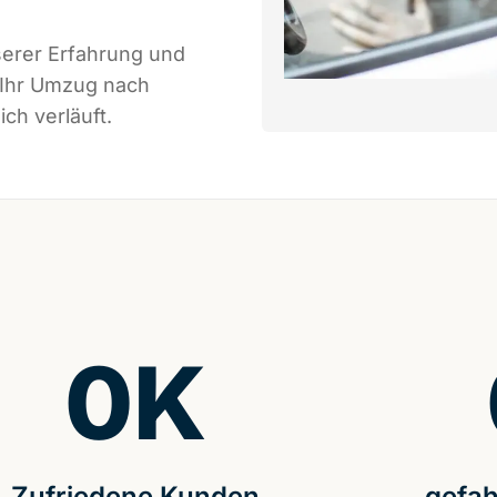
serer Erfahrung und
 Ihr Umzug nach
ch verläuft.
0
K
Zufriedene Kunden
gefah