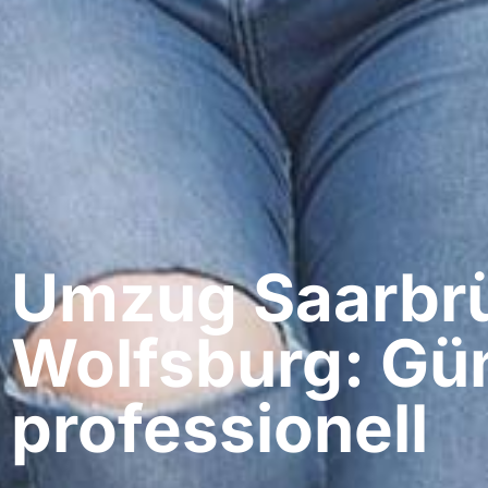
Umzug Saarbrü
Wolfsburg: Gün
professionell​