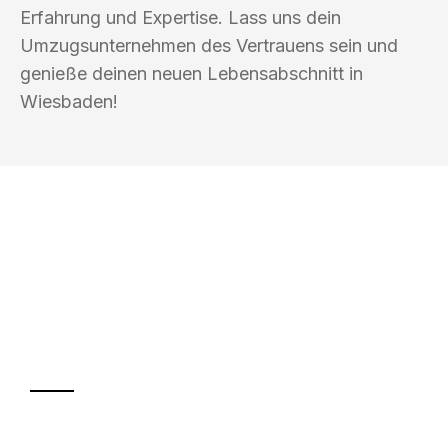
Erfahrung und Expertise. Lass uns dein
Umzugsunternehmen des Vertrauens sein und
genieße deinen neuen Lebensabschnitt in
Wiesbaden!
UMZUGSKÖNIG KUSTER SAARBRÜCKEN
Ihr Umzug oder
Transport
Sparen Sie bis zu 100€ bei Anfrage