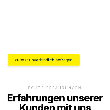
Abwicklung innerhalb von 24 Stunden
Versichert bis zu 7.500€
Ggf. komplette Zollabwicklung inklusive
Umfassender Kundensupport aus
Saarbrücken
Jetzt unverbindlich anfragen
ECHTE ERFAHRUNGEN
Erfahrungen unserer
Kunden mit uns