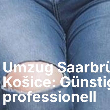
Umzug Saarbrü
Košice: Günsti
professionell​