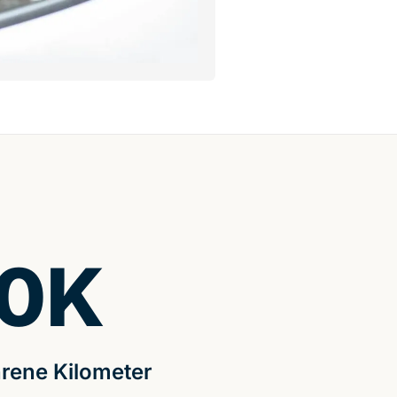
0
K
rene Kilometer