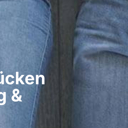
cken​
g &