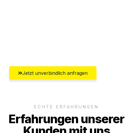
Abwicklung innerhalb von 24 Stunden
Versichert bis zu 7.500€
Ggf. komplette Zollabwicklung inklusive
Umfassender Kundensupport aus
Saarbrücken
Jetzt unverbindlich anfragen
ECHTE ERFAHRUNGEN
Erfahrungen unserer
Kunden mit uns