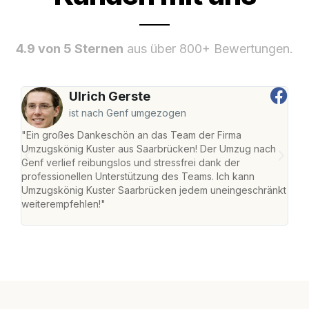
4.9 von 5 Sternen
aus über 800+ Bewertungen.
Ulrich Gerste
ist nach Genf umgezogen
"Ein großes Dankeschön an das Team der Firma
"Di
Umzugskönig Kuster aus Saarbrücken! Der Umzug nach
war
Genf verlief reibungslos und stressfrei dank der
Das 
professionellen Unterstützung des Teams. Ich kann
habe
Umzugskönig Kuster Saarbrücken jedem uneingeschränkt
an m
weiterempfehlen!"
groß