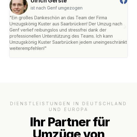
Ulrich Gerste
ist nach Genf umgezogen
"Ein großes Dankeschön an das Team der Firma
"Di
Umzugskönig Kuster aus Saarbrücken! Der Umzug nach
war
Genf verlief reibungslos und stressfrei dank der
Das 
professionellen Unterstützung des Teams. Ich kann
habe
Umzugskönig Kuster Saarbrücken jedem uneingeschränkt
an m
weiterempfehlen!"
groß
DIENSTLEISTUNGEN IN DEUTSCHLAND
UND EUROPA
Ihr Partner für
Umzüge von