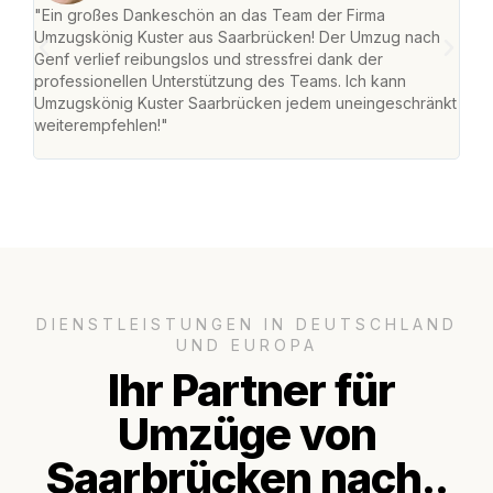
"Ein großes Dankeschön an das Team der Firma
"Di
Umzugskönig Kuster aus Saarbrücken! Der Umzug nach
war
Genf verlief reibungslos und stressfrei dank der
Das 
professionellen Unterstützung des Teams. Ich kann
habe
Umzugskönig Kuster Saarbrücken jedem uneingeschränkt
an m
weiterempfehlen!"
groß
DIENSTLEISTUNGEN IN DEUTSCHLAND
UND EUROPA
Ihr Partner für
Umzüge von
Saarbrücken nach..