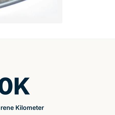
0
K
rene Kilometer