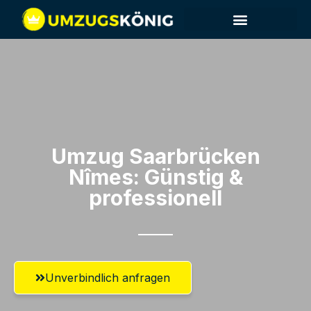
Umzug Saarbrücken​
Nîmes: Günstig &
professionell​
Unverbindlich anfragen