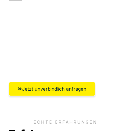
Sparen Sie bis zu 100€ bei Anfrage
Abwicklung innerhalb von 24 Stunden
Versichert bis zu 7.500€
Ggf. komplette Zollabwicklung inklusive
Umfassender Kundensupport aus
Saarbrücken
Jetzt unverbindlich anfragen
ECHTE ERFAHRUNGEN