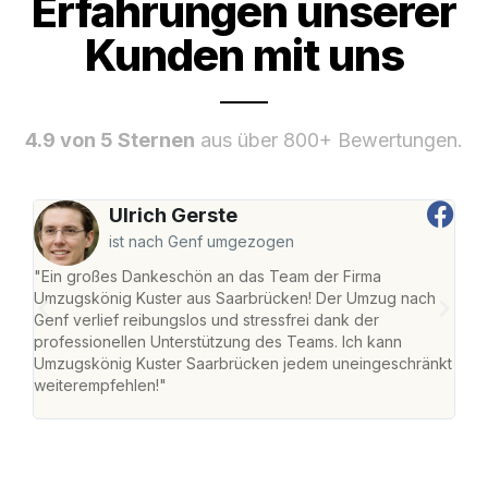
Erfahrungen unserer
Kunden mit uns
4.9 von 5 Sternen
aus über 800+ Bewertungen.
Ulrich Gerste
ist nach Genf umgezogen
"Ein großes Dankeschön an das Team der Firma
"Di
Umzugskönig Kuster aus Saarbrücken! Der Umzug nach
war
Genf verlief reibungslos und stressfrei dank der
Das 
professionellen Unterstützung des Teams. Ich kann
habe
Umzugskönig Kuster Saarbrücken jedem uneingeschränkt
an m
weiterempfehlen!"
groß