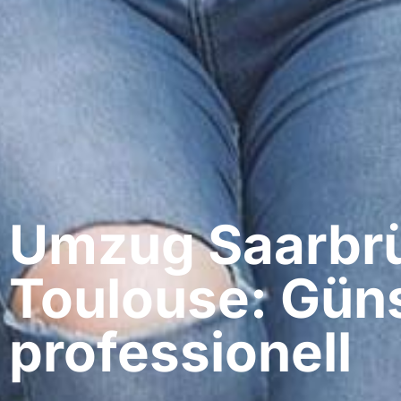
Umzug Saarbrü
Toulouse: Güns
professionell​