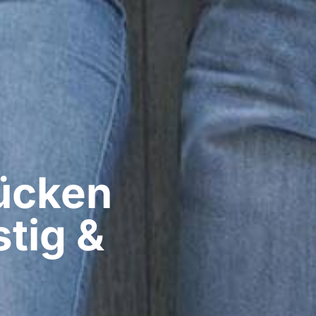
cken​
tig &