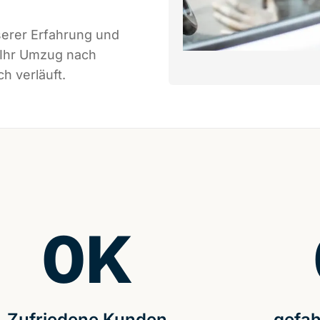
serer Erfahrung und
 Ihr Umzug nach
h verläuft.
0
K
Zufriedene Kunden
gefah