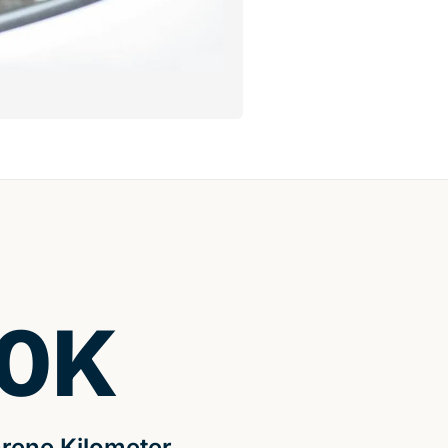
0
K
rene Kilometer