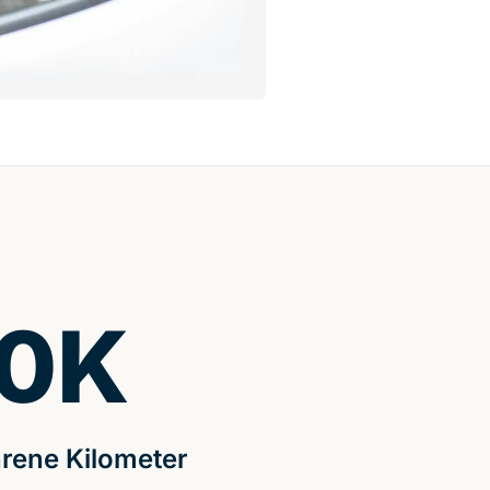
0
K
rene Kilometer