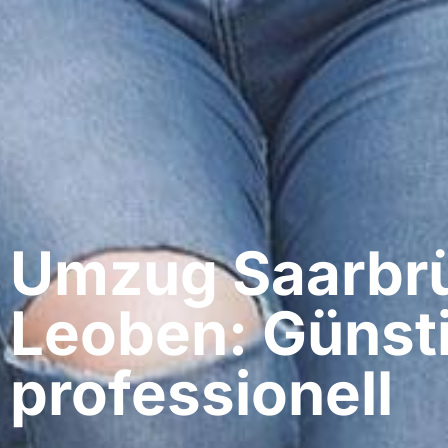
Umzug Saarbrü
Leoben: Günst
professionell​