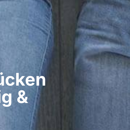
cken​
ig &