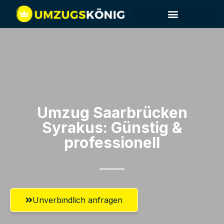
Umzug Saarbrücken​
Syrakus: Günstig &
professionell​
Unverbindlich anfragen