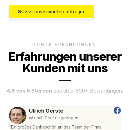
Jetzt unverbindlich anfragen
ECHTE ERFAHRUNGEN
Erfahrungen unserer
Kunden mit uns
4.9 von 5 Sternen
aus über 800+ Bewertungen.
Ulrich Gerste
ist nach Genf umgezogen
"Ein großes Dankeschön an das Team der Firma
"Di