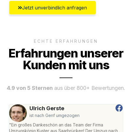
Jetzt unverbindlich anfragen
ECHTE ERFAHRUNGEN
Erfahrungen unserer
Kunden mit uns
4.9 von 5 Sternen
aus über 800+ Bewertungen.
Ulrich Gerste
ist nach Genf umgezogen
"Ein großes Dankeschön an das Team der Firma
"Di
Umzugskönig Kuster aus Saarbrücken! Der Umzug nach
war