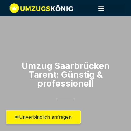
Umzug Saarbrücken​
Tarent: Günstig &
professionell​
Unverbindlich anfragen