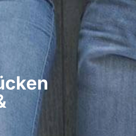
cken​
&