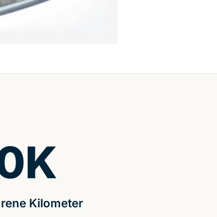
0
K
rene Kilometer