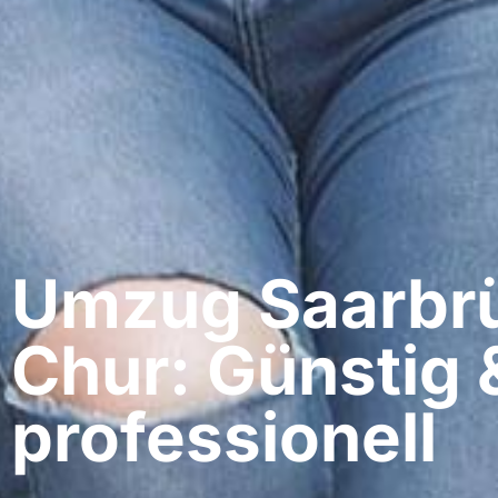
Umzug Saarbrü
Chur: Günstig 
professionell​