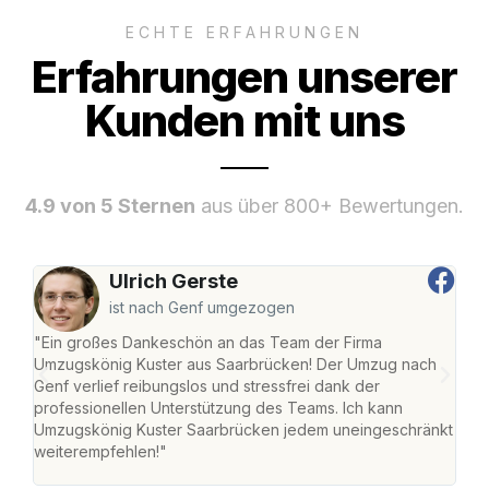
ECHTE ERFAHRUNGEN
Erfahrungen unserer
Kunden mit uns
4.9 von 5 Sternen
aus über 800+ Bewertungen.
Ulrich Gerste
ist nach Genf umgezogen
"Ein großes Dankeschön an das Team der Firma
"Di
Umzugskönig Kuster aus Saarbrücken! Der Umzug nach
war
Genf verlief reibungslos und stressfrei dank der
Das 
professionellen Unterstützung des Teams. Ich kann
habe
Umzugskönig Kuster Saarbrücken jedem uneingeschränkt
an m
weiterempfehlen!"
groß