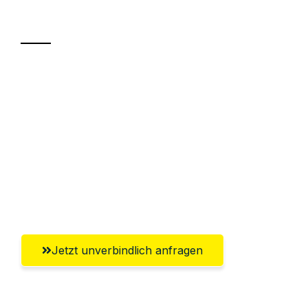
Transport
Sparen Sie bis zu 100€ bei Anfrage
Abwicklung innerhalb von 24 Stunden
Versichert bis zu 7.500€
Ggf. komplette Zollabwicklung inklusive
Umfassender Kundensupport aus
Saarbrücken
Jetzt unverbindlich anfragen