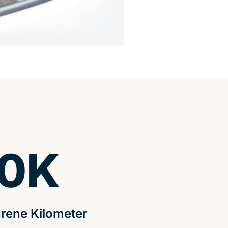
0
K
rene Kilometer