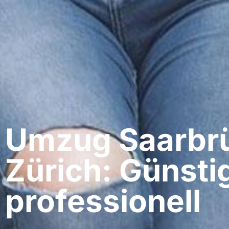
Umzug Saarbrü
Zürich: Günsti
professionell​