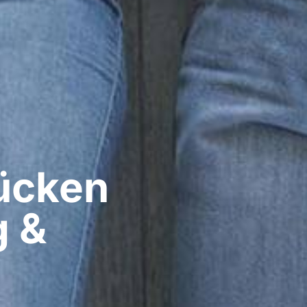
cken​
g &