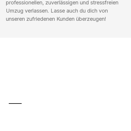
professionellen, zuverlässigen und stressfreien
Umzug verlassen. Lasse auch du dich von
unseren zufriedenen Kunden überzeugen!
UMZUGSKÖNIG KUSTER SAARBRÜCKEN
Ihr Umzug oder
Transport
Sparen Sie bis zu 100€ bei Anfrage
Abwicklung innerhalb von 24 Stunden