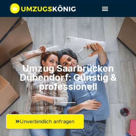
Umzug Saarbrücken​
Dübendorf: Günstig &
professionell​
Unverbindlich anfragen