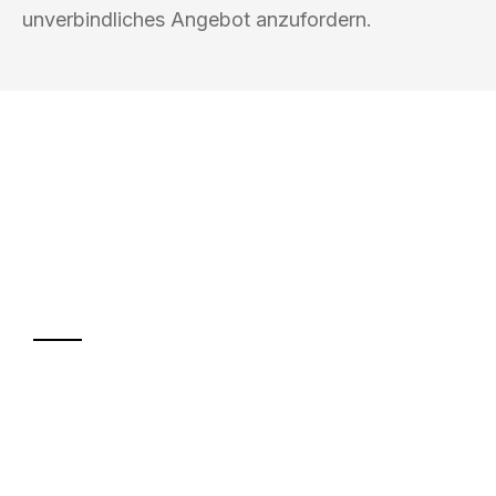
unverbindliches Angebot anzufordern.
UMZUGSKÖNIG KUSTER SAARBRÜCKEN
Ihr Umzug oder
Transport
Sparen Sie bis zu 100€ bei Anfrage
Abwicklung innerhalb von 24 Stunden
Versichert bis zu 7.500€