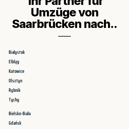
Ihr Partner für
Umzüge von
Saarbrücken nach..
Białystok
Elbląg
Katowice
Olsztyn
Rybnik
Tychy
Bielsko-Biała
Gdańsk