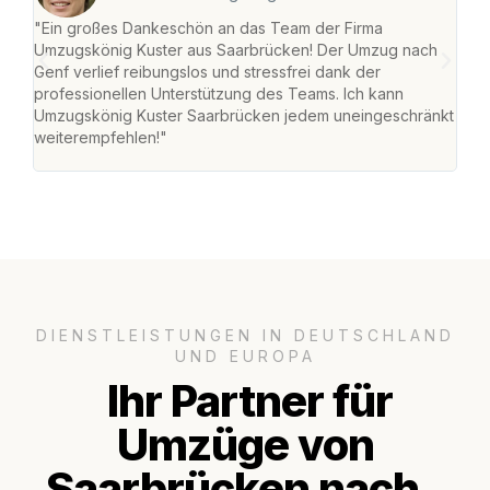
"Ein großes Dankeschön an das Team der Firma
"Di
Umzugskönig Kuster aus Saarbrücken! Der Umzug nach
war
Genf verlief reibungslos und stressfrei dank der
Das 
professionellen Unterstützung des Teams. Ich kann
habe
Umzugskönig Kuster Saarbrücken jedem uneingeschränkt
an m
weiterempfehlen!"
groß
DIENSTLEISTUNGEN IN DEUTSCHLAND
UND EUROPA
Ihr Partner für
Umzüge von
Saarbrücken nach..