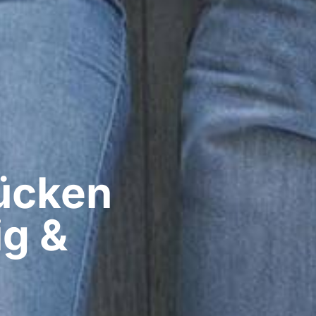
cken​
ig &