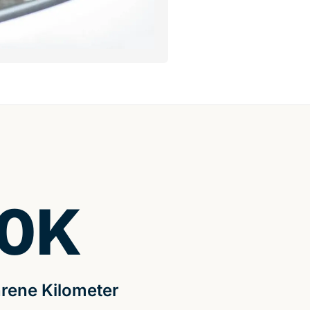
0
K
rene Kilometer