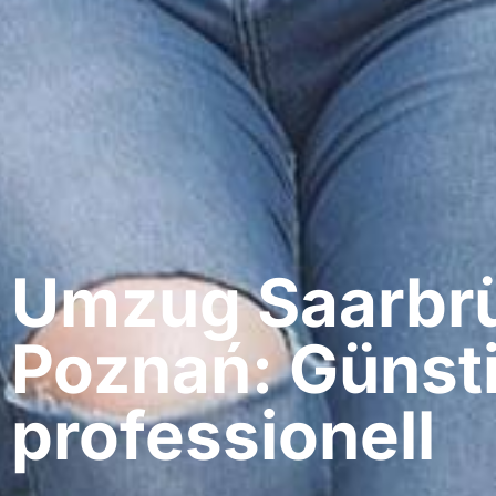
Umzug Saarbrü
Poznań: Günst
professionell​