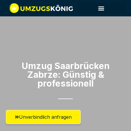
Umzug Saarbrücken​
Zabrze: Günstig &
professionell​
Unverbindlich anfragen