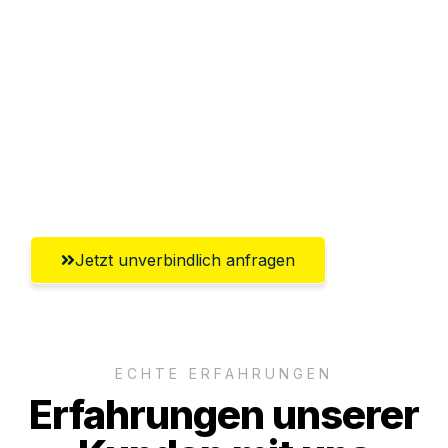
Abwicklung innerhalb von 24 Stunden
Versichert bis zu 7.500€
Ggf. komplette Zollabwicklung inklusive
Umfassender Kundensupport aus
Saarbrücken
Jetzt unverbindlich anfragen
ECHTE ERFAHRUNGEN
Erfahrungen unserer