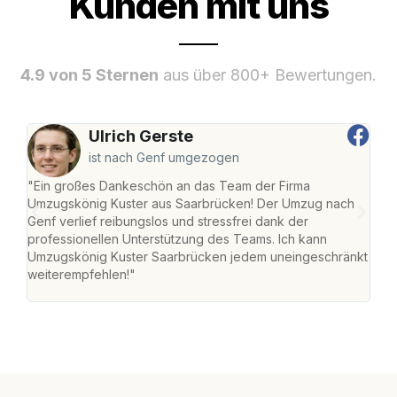
Kunden mit uns
4.9 von 5 Sternen
aus über 800+ Bewertungen.
Ulrich Gerste
ist nach Genf umgezogen
"Ein großes Dankeschön an das Team der Firma
"Di
Umzugskönig Kuster aus Saarbrücken! Der Umzug nach
war
Genf verlief reibungslos und stressfrei dank der
Das 
professionellen Unterstützung des Teams. Ich kann
habe
Umzugskönig Kuster Saarbrücken jedem uneingeschränkt
an m
weiterempfehlen!"
groß