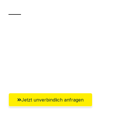
Transport
Sparen Sie bis zu 100€ bei Anfrage
Abwicklung innerhalb von 24 Stunden
Versichert bis zu 7.500€
Ggf. komplette Zollabwicklung inklusive
Umfassender Kundensupport aus
Saarbrücken
Jetzt unverbindlich anfragen