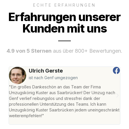
ECHTE ERFAHRUNGEN
Erfahrungen unserer
Kunden mit uns
4.9 von 5 Sternen
aus über 800+ Bewertungen.
Ulrich Gerste
ist nach Genf umgezogen
"Ein großes Dankeschön an das Team der Firma
"Di
Umzugskönig Kuster aus Saarbrücken! Der Umzug nach
war
Genf verlief reibungslos und stressfrei dank der
Das 
professionellen Unterstützung des Teams. Ich kann
habe
Umzugskönig Kuster Saarbrücken jedem uneingeschränkt
an m
weiterempfehlen!"
groß