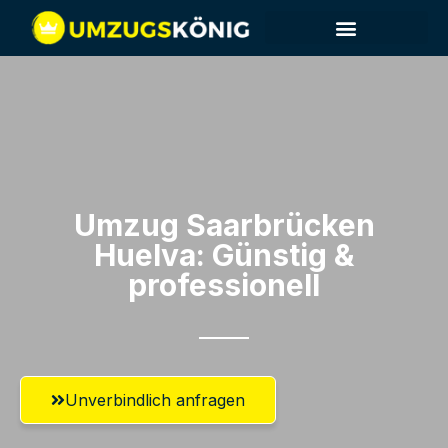
Umzug Saarbrücken​
Huelva: Günstig &
professionell​
Unverbindlich anfragen