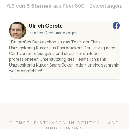
4.9 von 5 Sternen
aus über 800+ Bewertungen.
Ulrich Gerste
ist nach Genf umgezogen
"Ein großes Dankeschön an das Team der Firma
"Di
Umzugskönig Kuster aus Saarbrücken! Der Umzug nach
war
Genf verlief reibungslos und stressfrei dank der
Das 
professionellen Unterstützung des Teams. Ich kann
habe
Umzugskönig Kuster Saarbrücken jedem uneingeschränkt
an m
weiterempfehlen!"
groß
DIENSTLEISTUNGEN IN DEUTSCHLAND
UND EUROPA