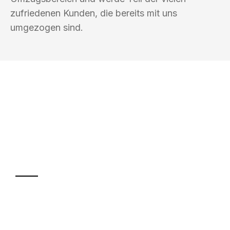
zufriedenen Kunden, die bereits mit uns
umgezogen sind.
UMZUGSKÖNIG KUSTER SAARBRÜCKEN
Ihr Umzug oder
Transport
Sparen Sie bis zu 100€ bei Anfrage
Abwicklung innerhalb von 24 Stunden