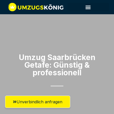
Umzug Saarbrücken​
Getafe: Günstig &
professionell​
Unverbindlich anfragen