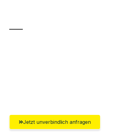
Ihr Umzug oder
Transport
Sparen Sie bis zu 100€ bei Anfrage
Abwicklung innerhalb von 24 Stunden
Versichert bis zu 7.500€
Ggf. komplette Zollabwicklung inklusive
Umfassender Kundensupport aus
Saarbrücken
Jetzt unverbindlich anfragen