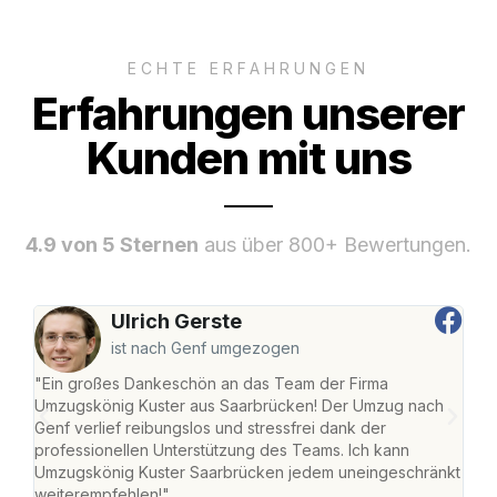
ECHTE ERFAHRUNGEN
Erfahrungen unserer
Kunden mit uns
4.9 von 5 Sternen
aus über 800+ Bewertungen.
Ulrich Gerste
ist nach Genf umgezogen
"Ein großes Dankeschön an das Team der Firma
"Di
Umzugskönig Kuster aus Saarbrücken! Der Umzug nach
war
Genf verlief reibungslos und stressfrei dank der
Das 
professionellen Unterstützung des Teams. Ich kann
habe
Umzugskönig Kuster Saarbrücken jedem uneingeschränkt
an m
weiterempfehlen!"
groß