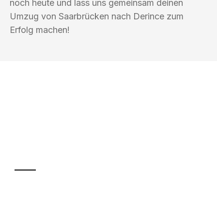
noch heute und lass uns gemeinsam deinen
Umzug von Saarbrücken nach Derince zum
Erfolg machen!
UMZUGSKÖNIG KUSTER SAARBRÜCKEN
Ihr Umzug oder
Transport
Sparen Sie bis zu 100€ bei Anfrage
Abwicklung innerhalb von 24 Stunden