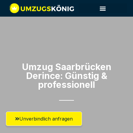
Umzug Saarbrücken​
Derince: Günstig &
professionell​
Unverbindlich anfragen