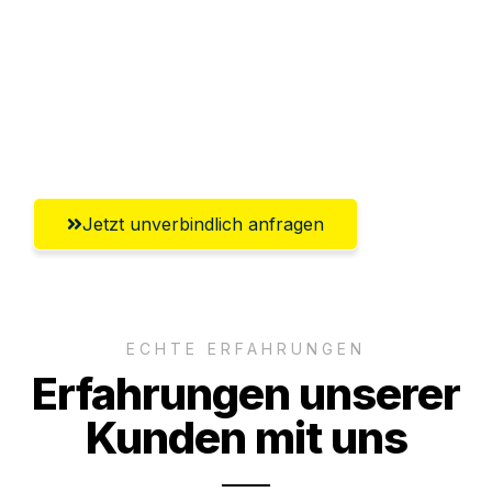
Versichert bis zu 7.500€
Ggf. komplette Zollabwicklung inklusive
Umfassender Kundensupport aus
Saarbrücken
Jetzt unverbindlich anfragen
ECHTE ERFAHRUNGEN
Erfahrungen unserer
Kunden mit uns