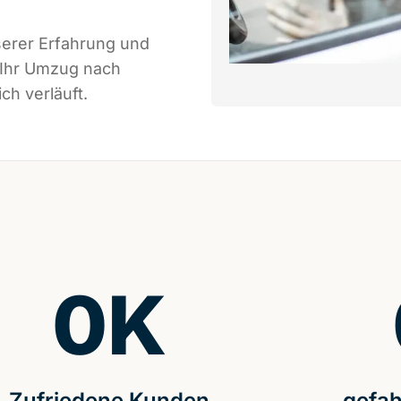
serer Erfahrung und
 Ihr Umzug nach
ch verläuft.
0
K
Zufriedene Kunden
gefah