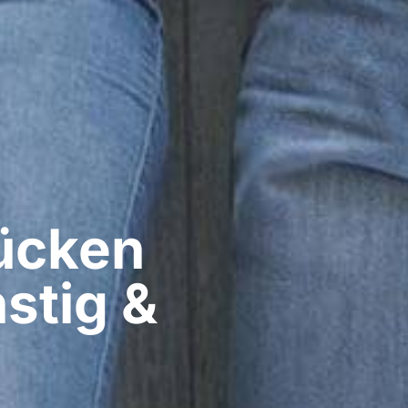
cken​
stig &