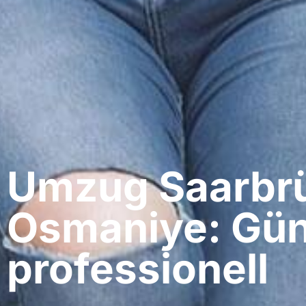
Umzug Saarbrü
Osmaniye: Gün
professionell​