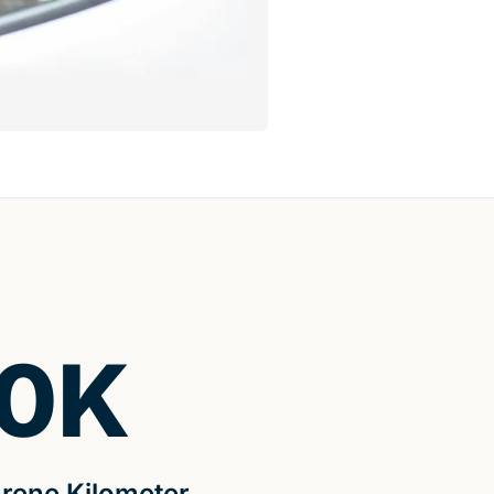
0
K
rene Kilometer