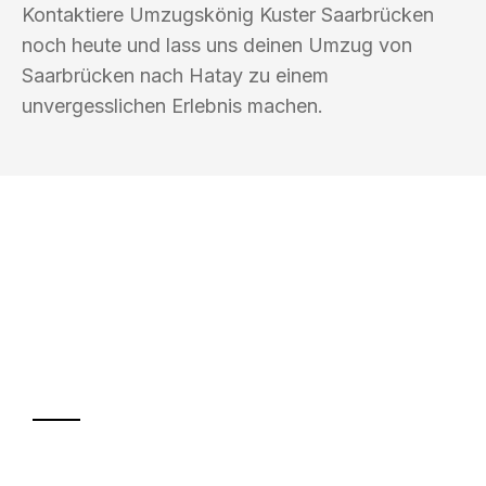
Kontaktiere Umzugskönig Kuster Saarbrücken
noch heute und lass uns deinen Umzug von
Saarbrücken nach Hatay zu einem
unvergesslichen Erlebnis machen.
UMZUGSKÖNIG KUSTER SAARBRÜCKEN
Ihr Umzug oder
Transport
Sparen Sie bis zu 100€ bei Anfrage