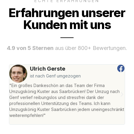
ECHTE ERFAHRUNGEN
Erfahrungen unserer
Kunden mit uns
4.9 von 5 Sternen
aus über 800+ Bewertungen.
Ulrich Gerste
ist nach Genf umgezogen
"Ein großes Dankeschön an das Team der Firma
"Di
Umzugskönig Kuster aus Saarbrücken! Der Umzug nach
war
Genf verlief reibungslos und stressfrei dank der
Das 
professionellen Unterstützung des Teams. Ich kann
habe
Umzugskönig Kuster Saarbrücken jedem uneingeschränkt
an m
weiterempfehlen!"
groß