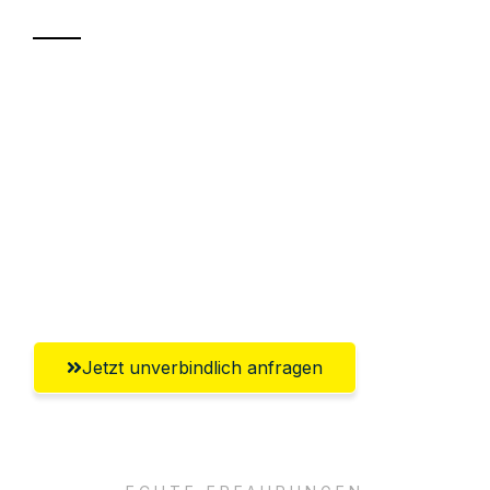
Sparen Sie bis zu 100€ bei Anfrage
Abwicklung innerhalb von 24 Stunden
Versichert bis zu 7.500€
Ggf. komplette Zollabwicklung inklusive
Umfassender Kundensupport aus
Saarbrücken
Jetzt unverbindlich anfragen