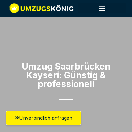
Umzug Saarbrücken​
Kayseri: Günstig &
professionell​
Unverbindlich anfragen