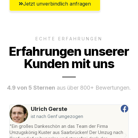
Jetzt unverbindlich anfragen
ECHTE ERFAHRUNGEN
Erfahrungen unserer
Kunden mit uns
4.9 von 5 Sternen
aus über 800+ Bewertungen.
Ulrich Gerste
ist nach Genf umgezogen
"Ein großes Dankeschön an das Team der Firma
"Di
Umzugskönig Kuster aus Saarbrücken! Der Umzug nach
war