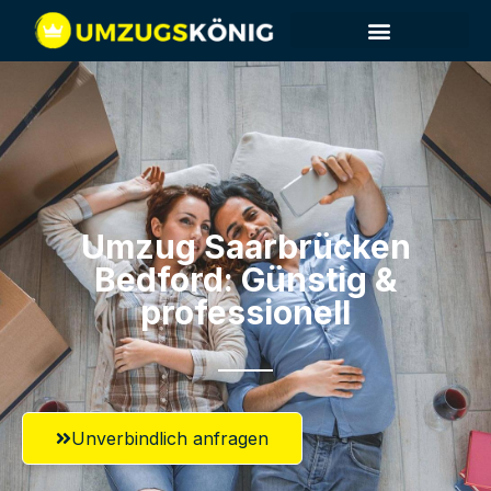
Umzug Saarbrücken​
Bedford: Günstig &
professionell​
Unverbindlich anfragen