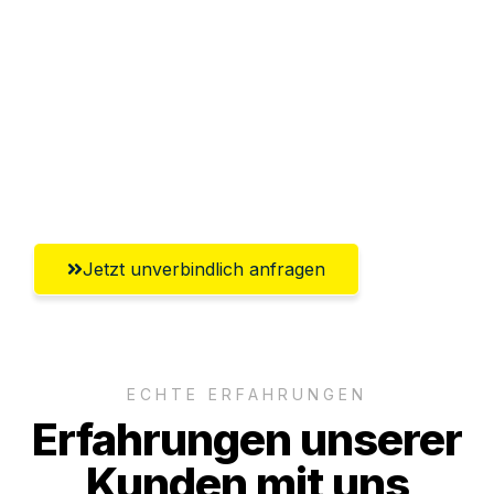
Abwicklung innerhalb von 24 Stunden
Versichert bis zu 7.500€
Ggf. komplette Zollabwicklung inklusive
Umfassender Kundensupport aus
Saarbrücken
Jetzt unverbindlich anfragen
ECHTE ERFAHRUNGEN
Erfahrungen unserer
Kunden mit uns