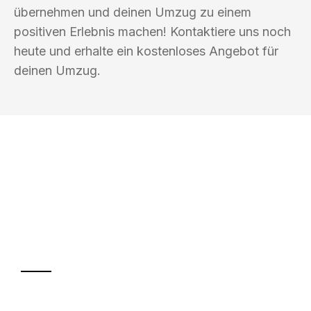
übernehmen und deinen Umzug zu einem
positiven Erlebnis machen! Kontaktiere uns noch
heute und erhalte ein kostenloses Angebot für
deinen Umzug.
UMZUGSKÖNIG KUSTER SAARBRÜCKEN
Ihr Umzug oder
Transport
Sparen Sie bis zu 100€ bei Anfrage