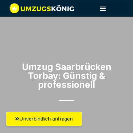
Umzug Saarbrücken​
Torbay: Günstig &
professionell​
Unverbindlich anfragen