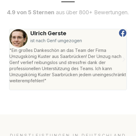
4.9 von 5 Sternen
aus über 800+ Bewertungen.
Ulrich Gerste
ist nach Genf umgezogen
"Ein großes Dankeschön an das Team der Firma
"Di
Umzugskönig Kuster aus Saarbrücken! Der Umzug nach
war
Genf verlief reibungslos und stressfrei dank der
Das 
professionellen Unterstützung des Teams. Ich kann
habe
Umzugskönig Kuster Saarbrücken jedem uneingeschränkt
an m
weiterempfehlen!"
groß
DIENSTLEISTUNGEN IN DEUTSCHLAND