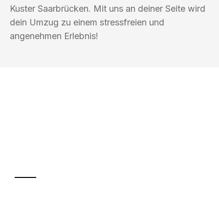
Kuster Saarbrücken. Mit uns an deiner Seite wird
dein Umzug zu einem stressfreien und
angenehmen Erlebnis!
UMZUGSKÖNIG KUSTER SAARBRÜCKEN
Ihr Umzug oder
Transport
Sparen Sie bis zu 100€ bei Anfrage
Abwicklung innerhalb von 24 Stunden