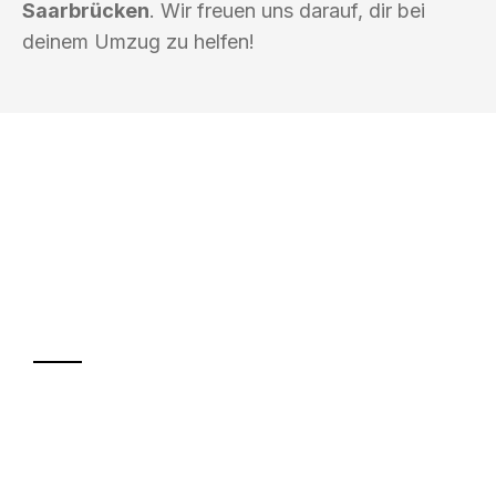
Saarbrücken
. Wir freuen uns darauf, dir bei
deinem Umzug zu helfen!
UMZUGSKÖNIG KUSTER SAARBRÜCKEN
Ihr Umzug oder
Transport
Sparen Sie bis zu 100€ bei Anfrage
Abwicklung innerhalb von 24 Stunden
Versichert bis zu 7.500€