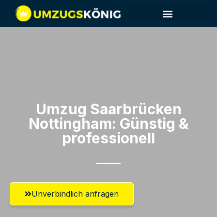
Umzug Saarbrücken​
Nottingham: Günstig &
professionell​
Unverbindlich anfragen