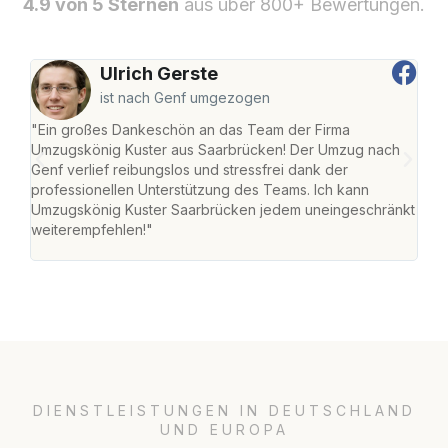
4.9 von 5 Sternen
aus über 800+ Bewertungen.
Ulrich Gerste
ist nach Genf umgezogen
"Ein großes Dankeschön an das Team der Firma
"Di
Umzugskönig Kuster aus Saarbrücken! Der Umzug nach
war
Genf verlief reibungslos und stressfrei dank der
Das 
professionellen Unterstützung des Teams. Ich kann
habe
Umzugskönig Kuster Saarbrücken jedem uneingeschränkt
an m
weiterempfehlen!"
groß
DIENSTLEISTUNGEN IN DEUTSCHLAND
UND EUROPA