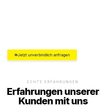
Abwicklung innerhalb von 24 Stunden
Versichert bis zu 7.500€
Ggf. komplette Zollabwicklung inklusive
Umfassender Kundensupport aus
Saarbrücken
Jetzt unverbindlich anfragen
ECHTE ERFAHRUNGEN
Erfahrungen unserer
Kunden mit uns