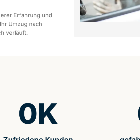
serer Erfahrung und
 Ihr Umzug nach
h verläuft.
0
K
Zufriedene Kunden
gefah