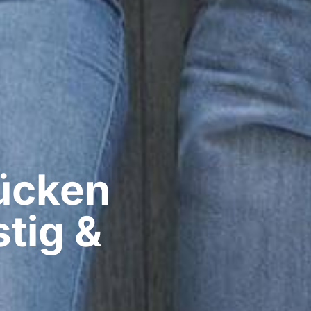
cken​
tig &