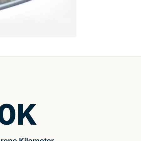
0
K
rene Kilometer