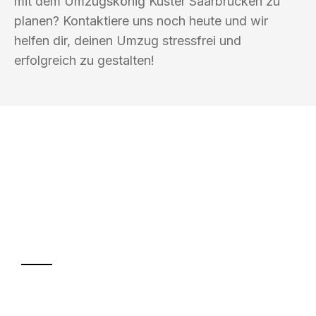
mit dem Umzugskönig Kuster Saarbrücken zu
planen? Kontaktiere uns noch heute und wir
helfen dir, deinen Umzug stressfrei und
erfolgreich zu gestalten!
UMZUGSKÖNIG KUSTER SAARBRÜCKEN
Ihr Umzug oder
Transport
Sparen Sie bis zu 100€ bei Anfrage