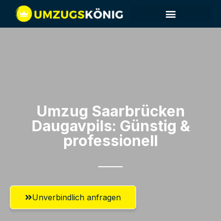
Umzug Saarbrücken​
Daugavpils: Günstig &
professionell​
Unverbindlich anfragen