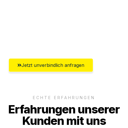
Abwicklung innerhalb von 24 Stunden
Versichert bis zu 7.500€
Ggf. komplette Zollabwicklung inklusive
Umfassender Kundensupport aus
Saarbrücken
Jetzt unverbindlich anfragen
ECHTE ERFAHRUNGEN
Erfahrungen unserer
Kunden mit uns