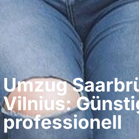
Umzug Saarbrü
Vilnius: Günsti
professionell​