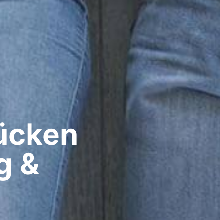
cken​
g &