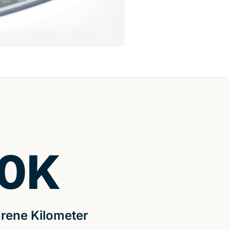
0
K
rene Kilometer